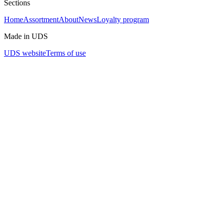
Sections
Home
Assortment
About
News
Loyalty program
Made in UDS
UDS website
Terms of use