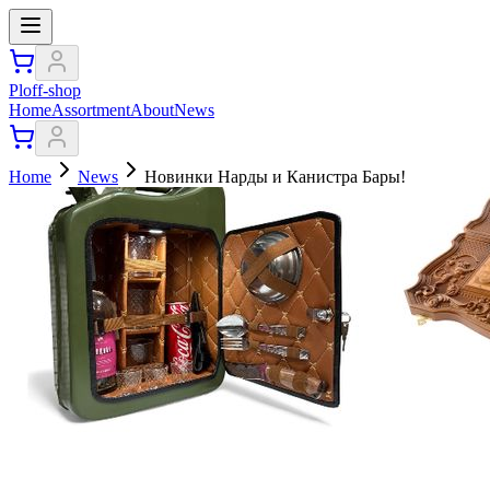
Ploff-shop
Home
Assortment
About
News
Home
News
Новинки Нарды и Канистра Бары!